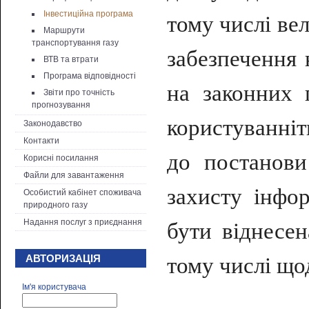
Інвестиційна програма
тому числі ве
Маршрути
транспортування газу
забезпечення 
ВТВ та втрати
Програма відповідності
на законних 
Звіти про точність
прогнозування
користуванні
Законодавство
Контакти
до
постанов
Корисні посилання
Файли для завантаження
захисту інфо
Особистий кабінет споживача
природного газу
Надання послуг з приєднання
бути віднесе
тому числі що
АВТОРИЗАЦІЯ
Ім'я користувача