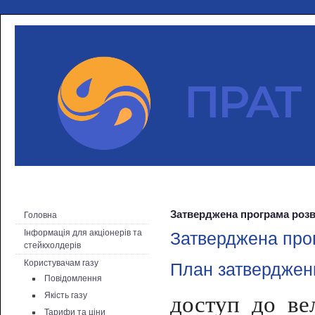
Затверджена програма розви
Головна
Інформація для акціонерів та
Затверджена прог
стейкхолдерів
Користувачам газу
План затверджен
Повідомлення
Якість газу
доступ до
ве
Тарифи та ціни