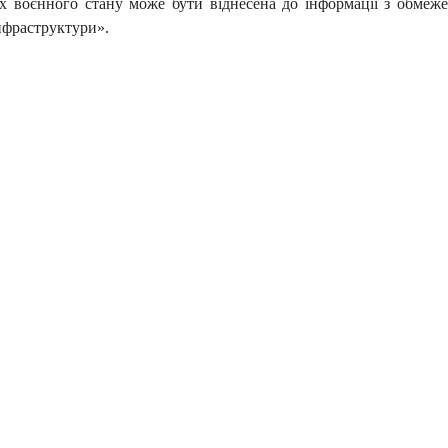
х воєнного стану може бути віднесена до інформації з обмеж
нфраструктури».