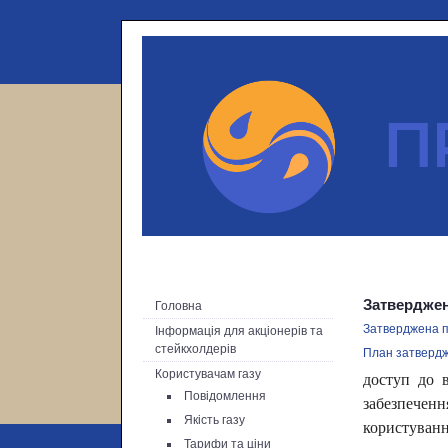
Затверджен
Головна
Затверджена п
Інформація для акціонерів та
стейкхолдерів
План затверд
Користувачам газу
доступ до
Повідомлення
забезпечен
Якість газу
користуванн
Тарифи та ціни